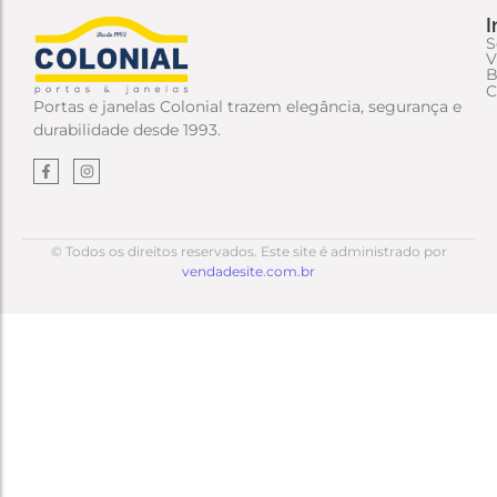
I
S
V
B
C
Portas e janelas Colonial trazem elegância, segurança e
durabilidade desde 1993.
© Todos os direitos reservados. Este site é administrado por
vendadesite.com.br