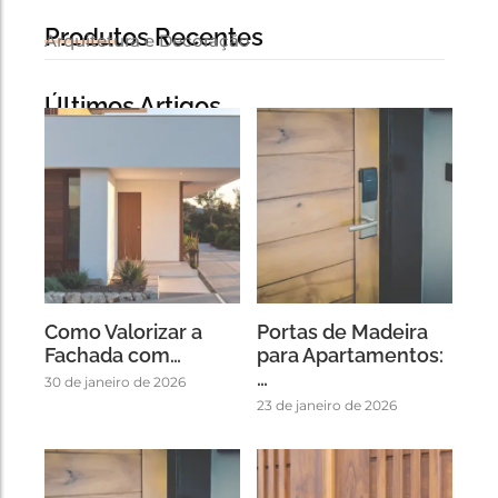
Produtos Recentes
Arquitetura e Decoração
Últimos Artigos
Como Valorizar a
Portas de Madeira
Fachada com…
para Apartamentos:
…
30 de janeiro de 2026
23 de janeiro de 2026