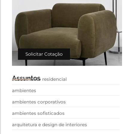
Solicitar Cotação
Assuntos
acabamento residencial
ambientes
ambientes corporativos
ambientes sofisticados
arquitetura e design de interiores