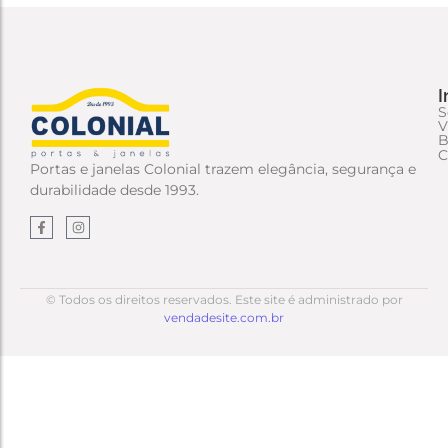
I
S
V
B
C
Portas e janelas Colonial trazem elegância, segurança e
durabilidade desde 1993.
© Todos os direitos reservados. Este site é administrado por
vendadesite.com.br