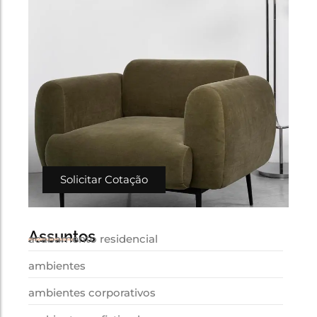
Solicitar Cotação
Assuntos
acabamento residencial
ambientes
ambientes corporativos