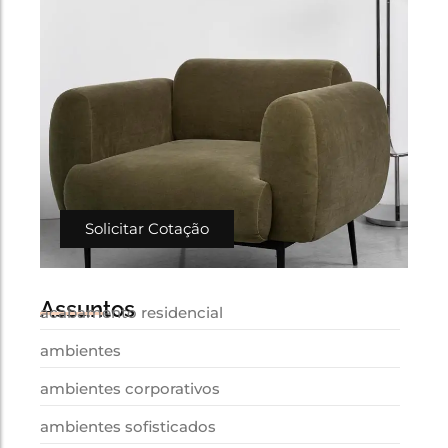
Solicitar Cotação
Assuntos
acabamento residencial
ambientes
ambientes corporativos
ambientes sofisticados