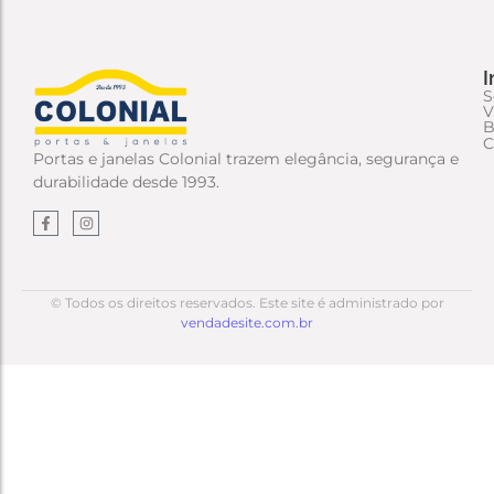
I
S
V
B
C
Portas e janelas Colonial trazem elegância, segurança e
durabilidade desde 1993.
© Todos os direitos reservados. Este site é administrado por
vendadesite.com.br