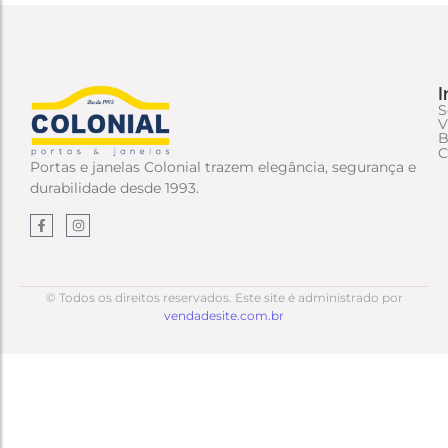
I
S
V
B
C
Portas e janelas Colonial trazem elegância, segurança e
durabilidade desde 1993.
© Todos os direitos reservados. Este site é administrado por
vendadesite.com.br