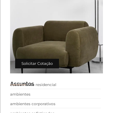
Solicitar Cotação
Assuntos
acabamento residencial
ambientes
ambientes corporativos