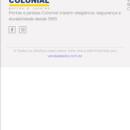
V
B
C
Portas e janelas Colonial trazem elegância, segurança e
durabilidade desde 1993.
© Todos os direitos reservados. Este site é administrado por
vendadesite.com.br