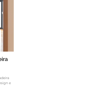
ira
adeira
esign e