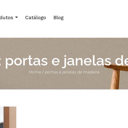
dutos
Catálogo
Blog
:
portas e janelas 
Home
/
portas e janelas de madeira