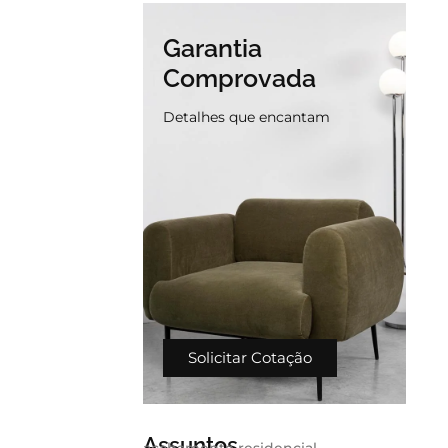
Garantia
Comprovada
Detalhes que encantam
Solicitar Cotação
Assuntos
acabamento residencial