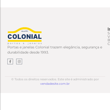
I
S
V
B
C
Portas e janelas Colonial trazem elegância, segurança e
durabilidade desde 1993.
© Todos os direitos reservados. Este site é administrado por
vendadesite.com.br