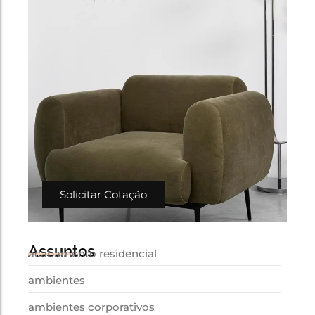
Solicitar Cotação
Assuntos
acabamento residencial
ambientes
ambientes corporativos