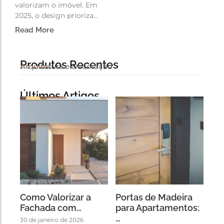
valorizam o imóvel. Em
2025, o design prioriza...
Read More
Produtos Recentes
Arquitetura e Decoração
Últimos Artigos
Como Valorizar a
Portas de Madeira
Fachada com…
para Apartamentos:
…
30 de janeiro de 2026