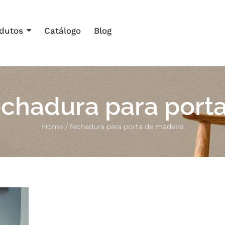
dutos
Catálogo
Blog
echadura para port
Home
/
fechadura para porta de madeira