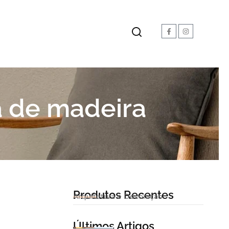
a de madeira
Produtos Recentes
Arquitetura e Decoração
Últimos Artigos