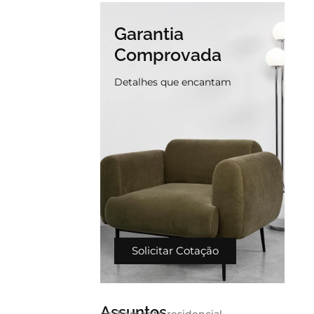
Garantia
Comprovada
Detalhes que encantam
Solicitar Cotação
Assuntos
acabamento residencial