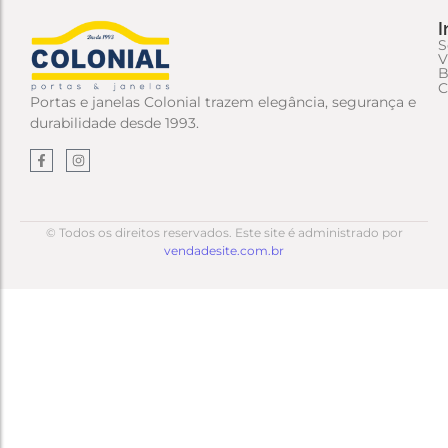
I
S
V
B
C
Portas e janelas Colonial trazem elegância, segurança e
durabilidade desde 1993.
© Todos os direitos reservados. Este site é administrado por
vendadesite.com.br