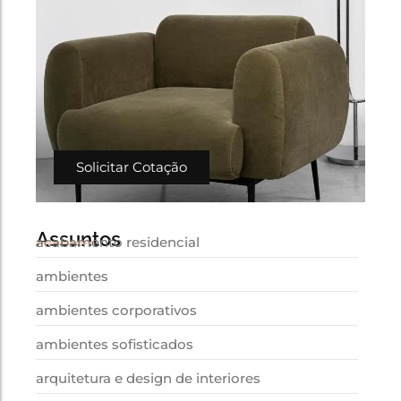
Solicitar Cotação
Assuntos
acabamento residencial
ambientes
ambientes corporativos
ambientes sofisticados
arquitetura e design de interiores