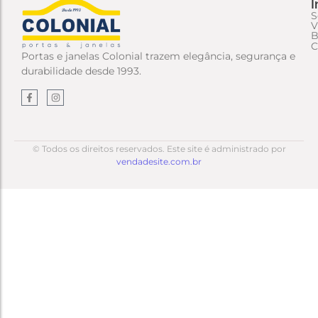
I
S
V
B
C
Portas e janelas Colonial trazem elegância, segurança e
durabilidade desde 1993.
© Todos os direitos reservados. Este site é administrado por
vendadesite.com.br