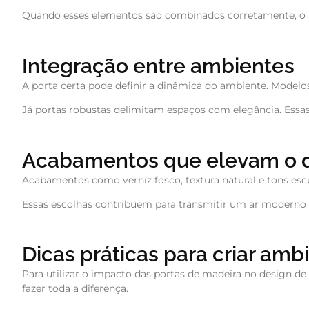
Quando esses elementos são combinados corretamente, o a
Integração entre ambientes
A porta certa pode definir a dinâmica do ambiente. Modelos
Já portas robustas delimitam espaços com elegância. Essas
Acabamentos que elevam o 
Acabamentos como verniz fosco, textura natural e tons es
Essas escolhas contribuem para transmitir um ar moderno 
Dicas práticas para criar amb
Para utilizar o impacto das portas de madeira no design de
fazer toda a diferença.