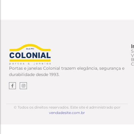
I
S
V
B
C
Portas e janelas Colonial trazem elegância, segurança e
durabilidade desde 1993.
© Todos os direitos reservados. Este site é administrado por
vendadesite.com.br