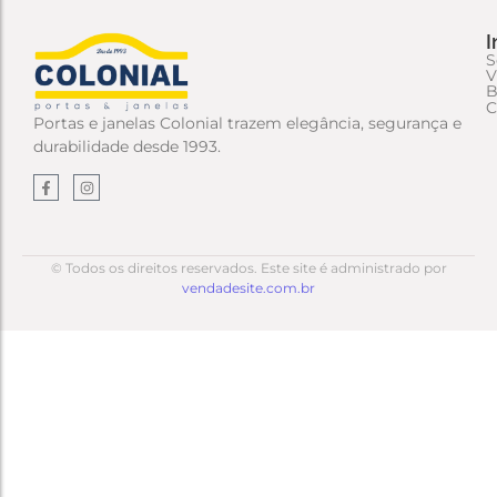
I
S
V
B
C
Portas e janelas Colonial trazem elegância, segurança e
durabilidade desde 1993.
© Todos os direitos reservados. Este site é administrado por
vendadesite.com.br