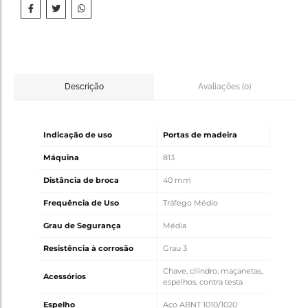
Avaliações (0)
Descrição
Indicação de uso
Portas de madeira
Máquina
813
Distância de broca
40 mm
Frequência de Uso
Tráfego Médio
Grau de Segurança
Média
Resistência à corrosão
Grau 3
Chave, cilindro, maçanetas,
Acessórios
espelhos, contra testa
Espelho
Aço ABNT 1010/1020