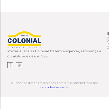
I
S
V
B
C
Portas e janelas Colonial trazem elegância, segurança e
durabilidade desde 1993.
© Todos os direitos reservados. Este site é administrado por
vendadesite.com.br