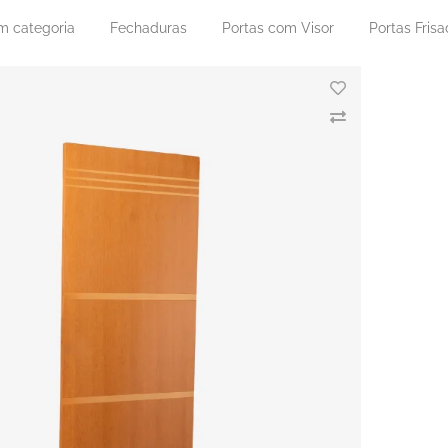
m categoria
Fechaduras
Portas com Visor
Portas Fris