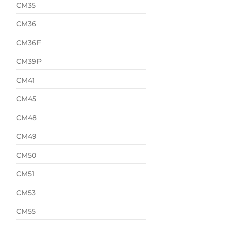
CM35
CM36
CM36F
CM39P
CM41
CM45
CM48
CM49
CM50
CM51
CM53
CM55