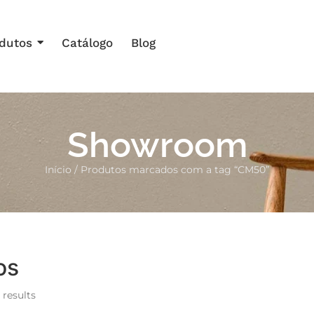
dutos
Catálogo
Blog
Showroom
Início
/ Produtos marcados com a tag “CM50”
os
 results