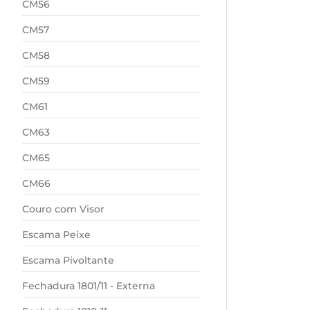
CM56
CM57
CM58
CM59
CM61
CM63
CM65
CM66
Couro com Visor
Escama Peixe
Escama Pivoltante
Fechadura 1801/11 - Externa