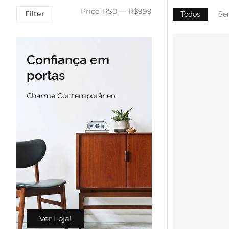
Price:
R$0
—
R$999
Filter
Todos
Se
Confiança em
portas
Charme Contemporâneo
Ver Loja!