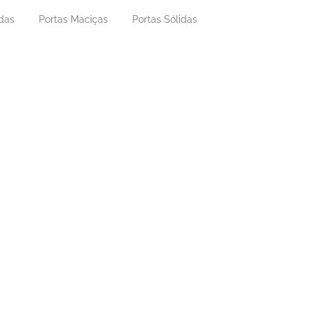
adas
Portas Maciças
Portas Sólidas