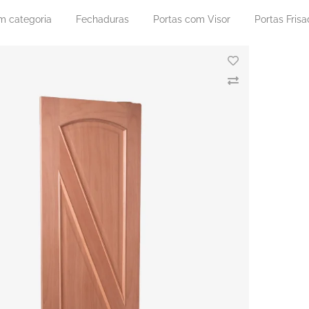
m categoria
Fechaduras
Portas com Visor
Portas Fris