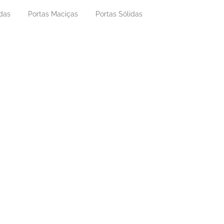
adas
Portas Maciças
Portas Sólidas