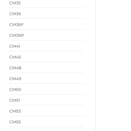
CM35
CM36
CM36F
CM39P
CM41
CM45
CM48
CM49
CM50
CM51
CM53
CM55