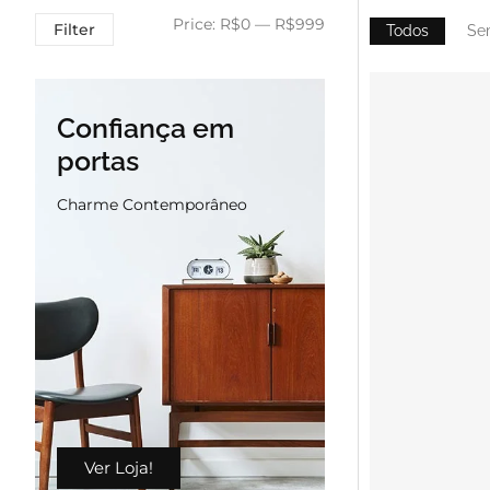
Price:
R$0
—
R$999
Filter
Todos
Se
Confiança em
portas
Charme Contemporâneo
Ver Loja!