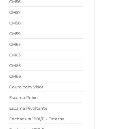
CM56
CM57
CM58
CM59
CM61
CM63
CM65
CM66
Couro com Visor
Escama Peixe
Escama Pivoltante
Fechadura 1801/11 - Externa