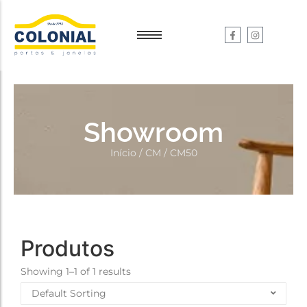
Garantia e Serviços
Garantia e Serviços
Dúvidas
Dúvidas
Showroom
Início
/
CM
/ CM50
Produtos
Showing 1–1 of 1 results