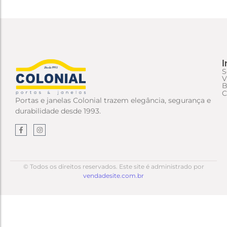
I
S
V
B
C
Portas e janelas Colonial trazem elegância, segurança e
durabilidade desde 1993.
© Todos os direitos reservados. Este site é administrado por
vendadesite.com.br