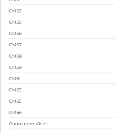
CM53
CM55
CM56
CM57
CM58
CM59
CM61
CM63
CM65
CM66
Couro com Visor